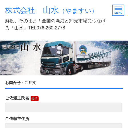
山水
株式会社
（やますい）
鮮度、そのまま！全国の漁港と卸売市場につなげ
る「山水」TEL076-260-2778
TOP
業務案内
お問い合わせ
会社概要
お問合せ・ご注文
商品購入
ご依頼主氏名
ご依頼主住所